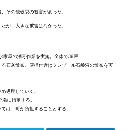
出、その他破裂の被害があった。
したが、大きな被害はなかった。
浸水家屋の消毒作業を実施。全体で38戸
よる石灰散布、便槽付近はクレゾール石鹸液の散布を実
集め処理していく。
分場に指定する。
いては、町が負担することとする。