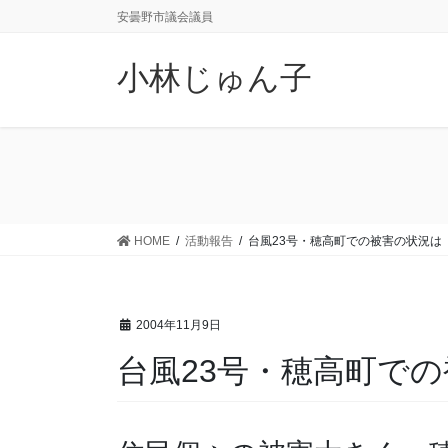
コ
ナ
安曇野市議会議員
ン
ビ
テ
ゲ
小林じゅん子
ン
ー
ツ
シ
に
ョ
移
ン
動
に
移
動
HOME
活動報告
台風23号・穂高町での被害の状況は
2004年11月9日
台風23号・穂高町で