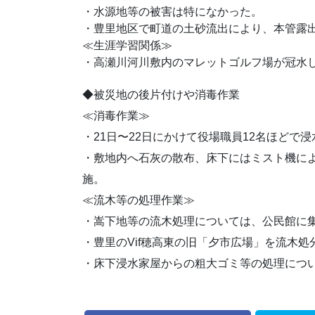
・水源地等の被害は特になかった。
・豊里地区で町道の土砂流出により、本管露
≪生涯学習関係≫
・高瀬川河川敷内のマレットゴルフ場が冠水
◆被災地の後片付けや消毒作業
≪消毒作業≫
・21日〜22日にかけて役場職員12名ほどで
・敷地内へ石灰の散布、床下にはミスト機に
施。
≪流木等の処理作業≫
・嵩下地等の流木処理については、公民館に
・豊里のVif穂高東の旧「夕市広場」を流木処
・床下浸水家屋からの粗大ゴミ等の処理につ