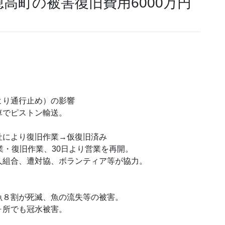
高町の被害復旧費用6000万円
より通行止め）の影響
車でピストン輸送。
社により復旧作業→仮復旧済み
業・復旧作業、30日より営業を再開。
組合、遭対協、ボランティア等が協力。
魚８割が死滅、魚の流失等の被害。
ヶ所でも冠水被害。