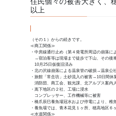
住民個々の被害大きく、穂
以上
（その１）からの続きです。
≪商工関係≫
・中房線通行止め（第４発電所周辺の崩落に
→宿泊客等は現場まで徒歩で下山、その後
10月25日仮復旧済み
・北の沢線崩落による温泉管の破損→温泉公
・旅館「常念坊」土砂流入の被害→10日間休
消防団、商工会、観光課、北アルプス案内人
・嵩下地区の２社、工場に浸水
コンプレッサー、工作機械等に被害
・橋爪辰巳養魚場冠水および停電により、稚
・養魚場では、青木花見１ヶ所、穂高地区６
≪水道関係≫