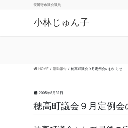
コ
ナ
安曇野市議会議員
ン
ビ
テ
ゲ
小林じゅん子
ン
ー
ツ
シ
に
ョ
移
ン
動
に
移
動
HOME
活動報告
穂高町議会９月定例会のお知らせ
2005年8月31日
穂高町議会９月定例会