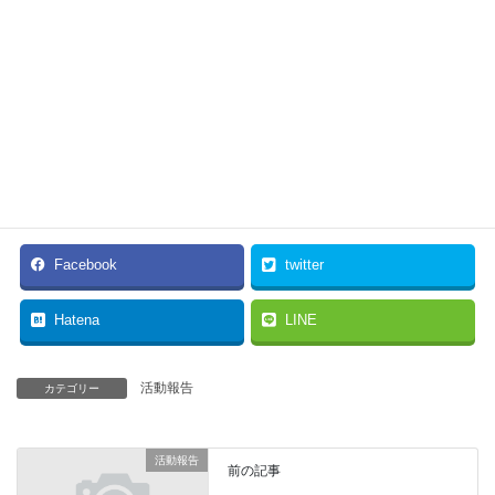
以上、決算書をざっと読んだところでの私の感想です。詳しい分
析は専門家にお願いしているところです。
※２７日の全協で、この決算について安曇野菜園から説明があり
ました。その時の様子はあらためて報告したいと思います。
◆
安曇野菜園株式会社 第５期事業年度決算報告資料
（旧株式会社三郷ベジタブル）
Facebook
twitter
Hatena
LINE
活動報告
カテゴリー
活動報告
前の記事