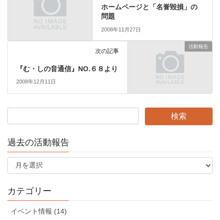
ホームページと「名誉毀損」の
問題
2008年11月27日
活動報告
次の記事
『む・しの音通信』NO.６８より
2008年12月11日
過去の活動報告
過
去
の
活
カテゴリー
動
報
イベント情報 (14)
告