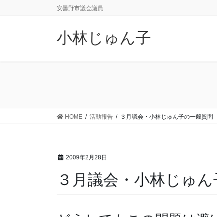
コ
ナ
安曇野市議会議員
ン
ビ
テ
ゲ
小林じゅん子
ン
ー
ツ
シ
に
ョ
移
ン
動
に
移
動
HOME
活動報告
３月議会・小林じゅん子の一般質問
2009年2月28日
３月議会・小林じゅん