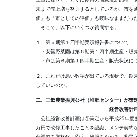
末まで売上増を努力するとしているが、市を
価」も「市としての評価」も曖昧なままだっ
そこで、以下にいくつか質問する。
１、第６期第１四半期実績報告書について
・安曇野菜園は第６期第１四半期生産・販売
・市は第６期第１四半期生産・販売状況につ
２、これだけ悪い数字が出ている現状で、期末
していいのか。
二、三郷農業振興公社（堆肥センター）が策
経営改善計画につ
公社経営改善計画は①策定から平成25年度ま
万円で改修工事したことを認識、メンテ契約
分調整を厳格化 ④戻し堆肥をやめる ⑤黒