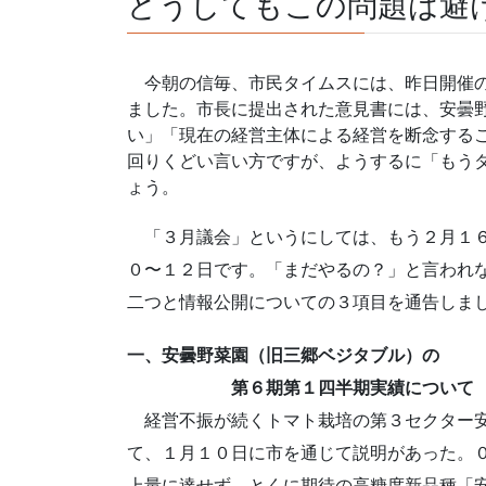
どうしてもこの問題は避
今朝の信毎、市民タイムスには、昨日開催の
ました。市長に提出された意見書には、安曇
い」「現在の経営主体による経営を断念する
回りくどい言い方ですが、ようするに「もう
ょう。
「３月議会」というにしては、もう２月１６
０〜１２日です。「まだやるの？」と言われ
二つと情報公開についての３項目を通告しま
一、安曇野菜園（旧三郷ベジタブル）の
第６期第１四半期実績について
経営不振が続くトマト栽培の第３セクター安
て、１月１０日に市を通じて説明があった。
上量に達せず、とくに期待の高糖度新品種「