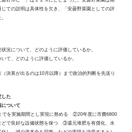
通じての説明は具体性を欠き、「安曇野菜園としての評
た。
状況について、どのように評価しているか。
いて、どのように評価しているか。
（決算が出るのは10月以降）まで政治的判断を先送り
定した
いて
でを実施期間とし実現に努める ②20年度に市費6800
などで良好な設備状態を保つ ③還元堆肥を有償化、水
字化し、減少資本金を回復、などの実現を決意するとし