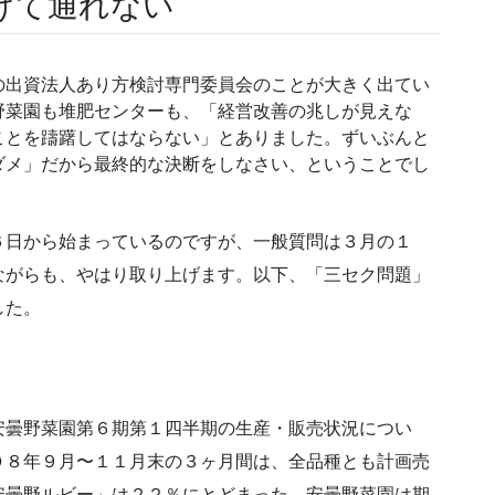
けて通れない
出資法人あり方検討専門委員会のことが大きく出てい
野菜園も堆肥センターも、「経営改善の兆しが見えな
ことを躊躇してはならない」とありました。ずいぶんと
ダメ」だから最終的な決断をしなさい、ということでし
日から始まっているのですが、一般質問は３月の１
ながらも、やはり取り上げます。以下、「三セク問題」
した。
曇野菜園第６期第１四半期の生産・販売状況につい
０８年９月〜１１月末の３ヶ月間は、全品種とも計画売
安曇野ルビー」は２２％にとどまった。安曇野菜園は期