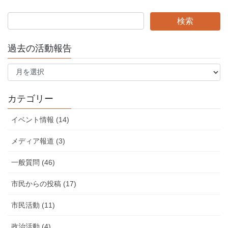
過去の活動報告
過
去
の
活
カテゴリー
動
報
イベント情報 (14)
告
メディア報道 (3)
一般質問 (46)
市民からの投稿 (17)
市民活動 (11)
政治活動 (4)