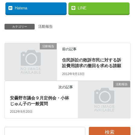
Hatena
LINE
活動報告
カテゴリー
活動報告
前の記事
住民訴訟の敗訴市民に対する訴
訟費用請求の撤回を求める請願
2012年9月13日
活動報告
次の記事
安曇野市議会９月定例会・小林
じゅん子の一般質問
2012年9月20日