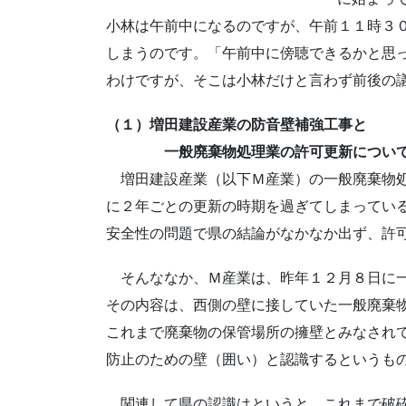
小林は午前中になるのですが、午前１１時３
しまうのです。「午前中に傍聴できるかと思
わけですが、そこは小林だけと言わず前後の
（１）増田建設産業の防音壁補強工事と
一般廃棄物処理業の許可更新につい
増田建設産業（以下Ｍ産業）の一般廃棄物処
に２年ごとの更新の時期を過ぎてしまってい
安全性の問題で県の結論がなかなか出ず、許
そんななか、Ｍ産業は、昨年１２月８日に一
その内容は、西側の壁に接していた一般廃棄
これまで廃棄物の保管場所の擁壁とみなされ
防止のための壁（囲い）と認識するというも
関連して県の認識はというと、これまで破砕