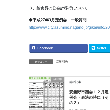
３、給食費の公会計移行について
◆平成27年3月定例会 一般質問
http://www.city.azumino.nagano.jp/gikai/info/2
Facebook
twitter
活動報告
カテゴリー
活動報告
前の記事
安曇野市議会１２月定
例会・表決の時に（そ
の３）
2015年2月13日