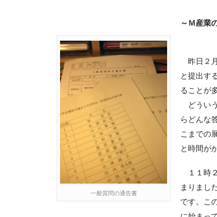
～Ｍ産業
学校給
昨日２月
と提出す
ることが
どういう
らどんな
こまでの
と時間が
１１時２
まりまし
一般質問の通告書
です。こ
に始まっ