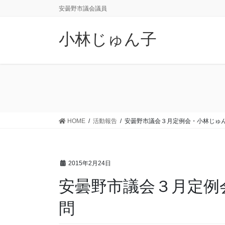
コ
ナ
安曇野市議会議員
ン
ビ
テ
ゲ
小林じゅん子
ン
ー
ツ
シ
に
ョ
移
ン
動
に
移
動
HOME
活動報告
安曇野市議会３月定例会・小林じゅ
2015年2月24日
安曇野市議会３月定例
問