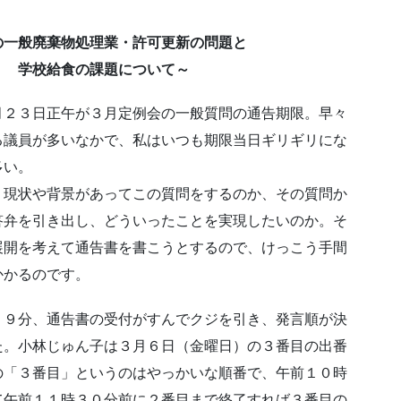
の一般廃棄物処理業・許可更新の問題と
食の課題について～
２３日正午が３月定例会の一般質問の通告期限。早々
る議員が多いなかで、私はいつも期限当日ギリギリにな
多い。
現状や背景があってこの質問をするのか、その質問か
答弁を引き出し、どういったことを実現したいのか。そ
展開を考えて通告書を書こうとするので、けっこう手間
かかるのです。
９分、通告書の受付がすんでクジを引き、発言順が決
た。小林じゅん子は３月６日（金曜日）の３番目の出番
の「３番目」というのはやっかいな順番で、午前１０時
て午前１１時３０分前に２番目まで終了すれば３番目の