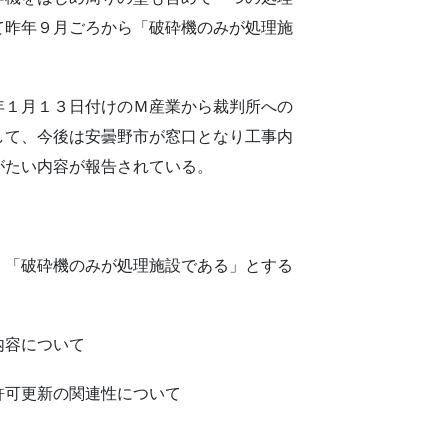
て昨年９月ごろから「破砕機のみが処理施
１月１３日付けのＭ産業から裁判所への
して、今後は安曇野市が窓口となり工事内
がたい内容が報告されている。
、「破砕機のみが処理施設である」とする
内容について
許可更新の関連性について