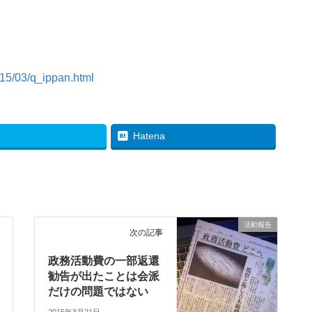
015/03/q_ippan.html
Hatena
活動報告
次の記事
政務活動費の一部返還
勧告が出たことは会派
だけの問題ではない
2015年3月21日