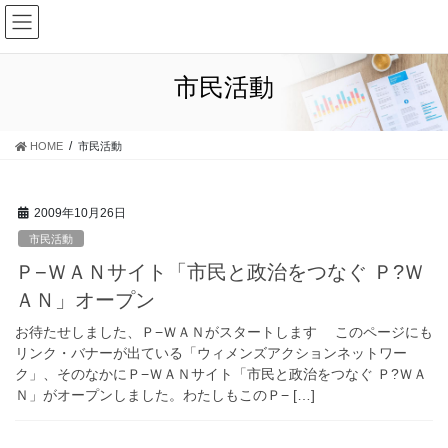
コ
ナ
小林じゅん子
ン
ビ
テ
ゲ
ン
ー
市民活動
ツ
シ
に
ョ
移
ン
HOME
市民活動
動
に
移
動
2009年10月26日
市民活動
Ｐ−ＷＡＮサイト「市民と政治をつなぐ Ｐ?Ｗ
ＡＮ」オープン
お待たせしました、Ｐ−ＷＡＮがスタートします このページにも
リンク・バナーが出ている「ウィメンズアクションネットワー
ク」、そのなかにＰ−ＷＡＮサイト「市民と政治をつなぐ Ｐ?ＷＡ
Ｎ」がオープンしました。わたしもこのＰ− […]