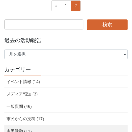
投
ペ
ペ
«
1
2
稿
ー
ー
ジ
ジ
ナ
ビ
ゲ
過去の活動報告
ー
過
シ
去
の
ョ
活
カテゴリー
ン
動
報
イベント情報 (14)
告
メディア報道 (3)
一般質問 (46)
市民からの投稿 (17)
市民活動 (11)