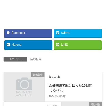
節約方法を考えるのが先、それをしないですぐ合併というのは順
序がちがいます。
＜つづく＞
Facebook
twitter
Hatena
LINE
活動報告
カテゴリー
活動報告
前の記事
合併問題で駆け回った10日間
（その２）
2004年4月18日
活動報告