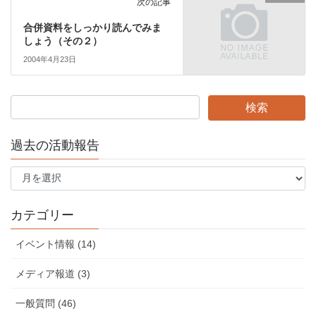
次の記事
合併資料をしっかり読んでみま
しょう（その２）
2004年4月23日
過去の活動報告
過
去
の
活
カテゴリー
動
報
イベント情報 (14)
告
メディア報道 (3)
一般質問 (46)