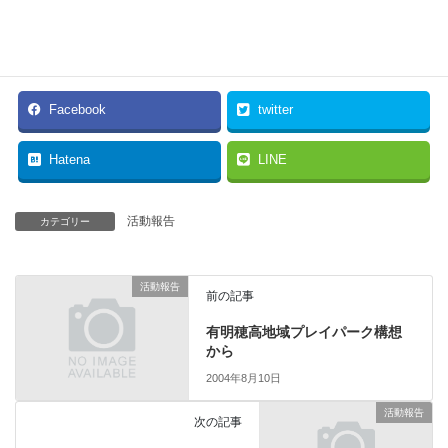
表現である、とのご指摘がありましたので”決定”としたところ
を”確認”に訂正しました。（2004年8月15日）
Facebook
twitter
Hatena
LINE
活動報告
カテゴリー
活動報告
前の記事
有明穂高地域プレイパーク構想
から
2004年8月10日
活動報告
次の記事