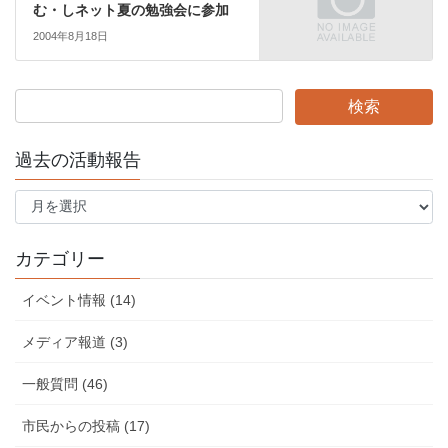
む・しネット夏の勉強会に参加
2004年8月18日
過去の活動報告
過
去
の
活
カテゴリー
動
報
イベント情報 (14)
告
メディア報道 (3)
一般質問 (46)
市民からの投稿 (17)