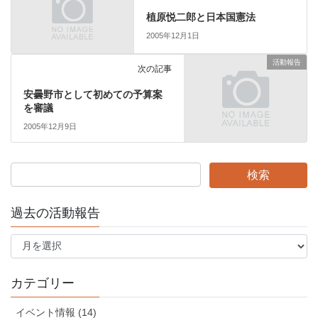
植原悦二郎と日本国憲法
2005年12月1日
活動報告
次の記事
安曇野市として初めての予算案
を審議
2005年12月9日
過去の活動報告
過
去
の
活
カテゴリー
動
報
イベント情報 (14)