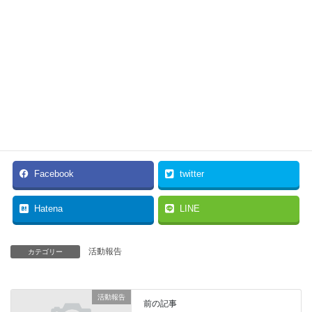
１２月１５日（木）午前１０時
福祉教育委員会、建設水道委員
会
１２月１６日（金）午前１０時
代表質問
１２月１９日（月）午前１０時
一般質問
１２月２０日（火）午前１０時
一般質問
１２月２１日（水）午前１０時
一般質問
１２月２２日（木）午前１０時
委員長報告、議員提出議案、人
事案件質疑、討論、採決
Facebook
twitter
Hatena
LINE
活動報告
カテゴリー
活動報告
前の記事