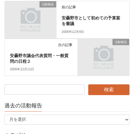
活動報告
前の記事
安曇野市として初めての予算案
を審議
2005年12月9日
活動報告
次の記事
安曇野市議会代表質問・一般質
問の日程２
2005年12月11日
過去の活動報告
過
去
の
活