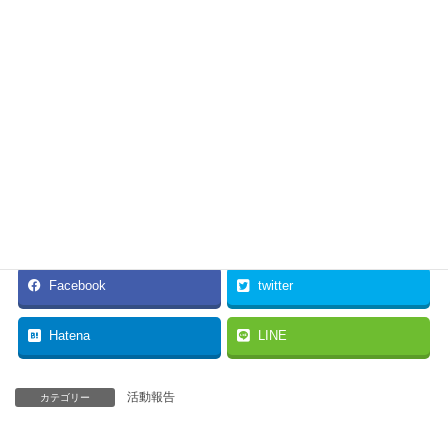
小林 純子 ・三郷給食センターのオール電化について
・男女共同参画と女性政策の今後について
下里喜代一 ・公共交通網体系の構築
・明科駅周辺のまちづくり
・子どもの権利条約の実践、’遊び場’、’居場
所’づくり
※第二日、第三日の日程については次ページへ
Facebook
twitter
Hatena
LINE
活動報告
カテゴリー