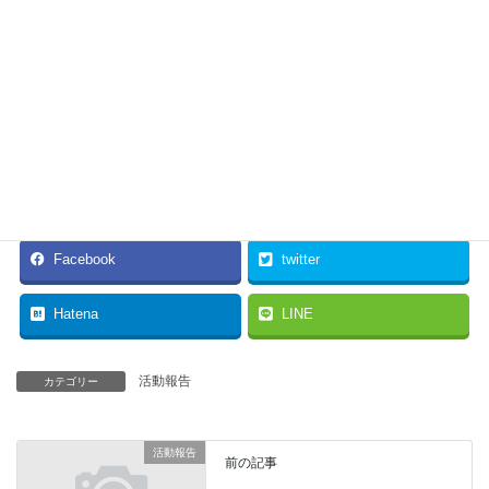
ますが、調理者の健康への影響をどのように考えているでしょう
か。電磁波の危険性が取りざたされている現在、あえて電磁波を
発生する調理器具を公共の給食センターに導入する必要はないと
考えますが、いかがでしょうか。
※「オール電化については実施設計の段階で再検討する。見直す
必要がある。」という答弁があり、具体的には新たに検討委員会
を開き安曇野市全域から意見を聞く、ということになりました。
Facebook
twitter
Hatena
LINE
活動報告
カテゴリー
活動報告
前の記事