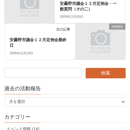
安曇野市議会１２月定例会・一
般質問（その二）
2005年12月20日
活動報告
次の記事
安曇野市議会１２月定例会最終
日
2005年12月23日
過去の活動報告
過
去
の
活
カテゴリー
動
報
イベント情報 (14)