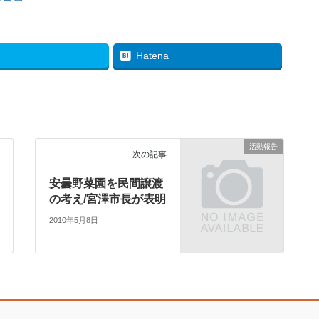
Hatena
活動報告
次の記事
安曇野菜園を民間譲渡
の考え/宮澤市長が表明
2010年5月8日