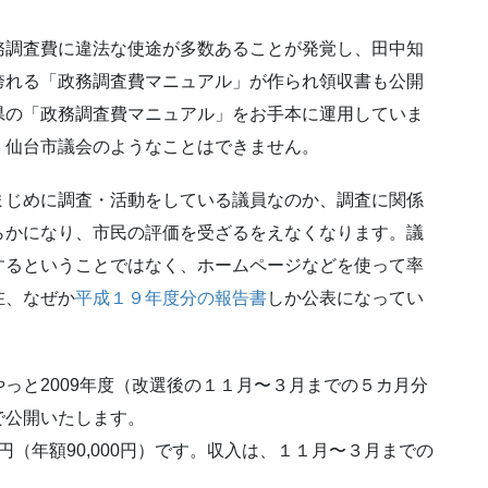
調査費に違法な使途が多数あることが発覚し、田中知
誇れる「政務調査費マニュアル」が作られ領収書も公開
県の「政務調査費マニュアル」をお手本に運用していま
、仙台市議会のようなことはできません。
じめに調査・活動をしている議員なのか、調査に関係
らかになり、市民の評価を受ざるをえなくなります。議
するということではなく、ホームページなどを使って率
在、なぜか
平成１９年度分の報告書
しか公表になってい
と2009年度（改選後の１１月〜３月までの５カ月分
で公開いたします。
円（年額90,000円）です。収入は、１１月〜３月までの