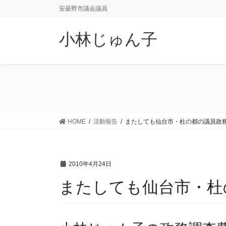
コ
ナ
安曇野市議会議員
ン
ビ
テ
ゲ
小林じゅん子
ン
ー
ツ
シ
に
ョ
移
ン
動
に
移
動
HOME
活動報告
またしても仙台市・杜の都の議員政
2010年4月24日
またしても仙台市・杜