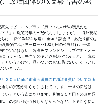
費、政治団体の収支報告書の報
視察先でビール＆ブランド買い！杜の都の議員たち
以下「」に報道特集のHPから引用しますが、「海外視察
 (2010/4/24 放送) 全国の議会で、あたり前のよ
議員が訪れたヨーロッパ100万円の視察旅行。一体、
視察予定にはない、超高級ブランドショップ訪問・オー
員に与えられる手当ての使い道を調べてみると…。議員
！」というわけで、品がないのも無理はない、そうとし
れていました。
先月３０日に仙台市議会議員の政務調査費について監査
た通りの実態が明らかにされています。一番の問題は
てよい」という点にあります。月額３５万円もの政務調
円以上の領収証が５枚しかなかったなど、不適切な使い