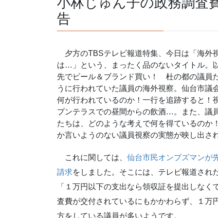
小林じゅん子の政務調査
告
夕方のTBSテレビ報道特集、今日は「海外
は…」という、まったく品のないタイトル。
先でビール＆ブランド買い！ 杜の都の議員たちは…
うに行われていた議員の海外視察。仙台市議会
何が行われているのか！一行を追跡すると！
プンテラスでの昼間からの飲酒…。また、議
たちは、どのような考えで何を得ているのか
か言いようのない議員視察の実態が映し出さ
これに関しては、
仙台市民オンブズマンが
請求
をしました。そこには、テレビ報道され
「１万円以下の支出なら領収証を提出しなく
査費が交付されているにもかかわらず、１万
方をしている議員が多いようです。