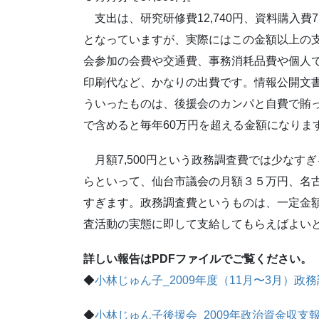
支出は、研究研修費12,740円、資料購入費7,4
となっていますが、実際にはこの金額以上の
会参加の会費や交通費、事務消耗品費や個人
印刷代など、かなりの出費です。情報公開文
ういったものは、後援会のカンパと自費で賄
で含めると毎年60万円を超える金額になりま
月額7,500円という政務調査費では少なす
らといって、仙台市議会の月額３５万円、名
すぎます。政務調査費というものは、一定金
査活動の実態に即して支給してもらえばよい
詳しい報告はPDFファイルでご覧ください。
◆
小林じゅん子_2009年度（11月〜3月）政
◆
小林じゅん子後援会_2009年政治資金収支