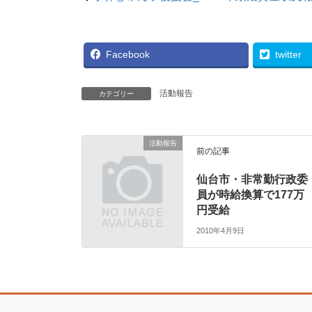
Facebook
twitter
活動報告
カテゴリー
活動報告
前の記事
仙台市・非常勤行政委
員が時給換算で177万
円受給
2010年4月9日