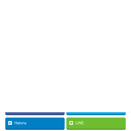
・消防団運営に充分な予算の裏付けを
～寄付や協力金に頼る運営ではいけない～
・この数字は? 2,760万円
穂高老人保健センター廃止～施設を解体する予算に反対
温泉銭湯のようなかたちで、
なんとか存続できないものか
・新体育館建設関連予算を減額する修正案
小林じゅん子の賛成討論
・安曇野市の職員数 ただ減らせばいいのか？
類似自治体の人口１万人当たりの職員数
全国平均78.5人、安曇野市は69.5人
Facebook
twitter
Hatena
LINE