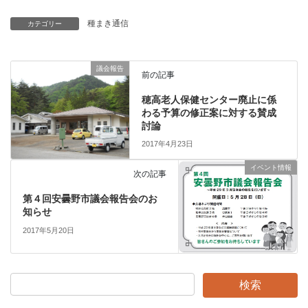
種まき通信
カテゴリー
議会報告
前の記事
穂高老人保健センター廃止に係
わる予算の修正案に対する賛成
討論
2017年4月23日
イベント情報
次の記事
第４回安曇野市議会報告会のお
知らせ
2017年5月20日