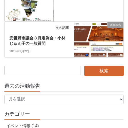
議会報告
次の記事
安曇野市議会３月定例会・小林
じゅん子の一般質問
2019年2月22日
過去の活動報告
過
去
の
活
カテゴリー
動
報
イベント情報 (14)