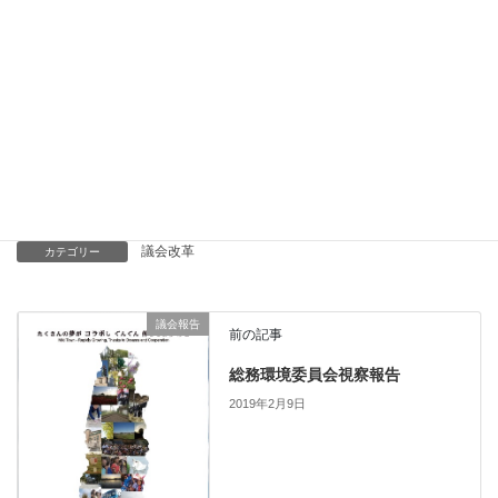
特徴から「交流人口」に注目した。安曇野市も「交流人口」に着
目した人口減少対策は有効ではないかと直感した。
Facebook
twitter
Hatena
LINE
議会改革
カテゴリー
議会報告
前の記事
総務環境委員会視察報告
2019年2月9日