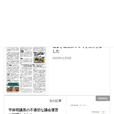
Hatena
LINE
一般質問
カテゴリー
種まき通信
前の記事
種まき通信第８１号を発行しま
した
2022年11月9日
活動報告
次の記事
平林明議長の不適切な議会運営