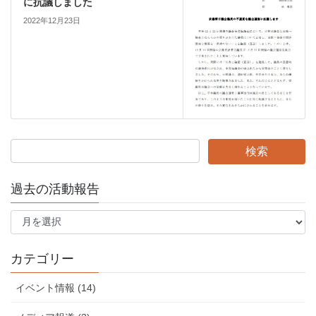
に抗議しました
2022年12月23日
過去の活動報告
過
去
の
活
カテゴリー
動
報
イベント情報 (14)
告