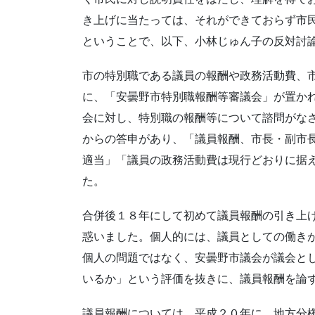
き上げに当たっては、それができておらず市
ということで、以下、小林じゅん子の反対討
市の特別職である議員の報酬や政務活動費、
に、「安曇野市特別職報酬等審議会」が置か
会に対し、特別職の報酬等について諮問がな
からの答申があり、「議員報酬、市長・副市
適当」「議員の政務活動費は現行どおりに据
た。
合併後１８年にして初めて議員報酬の引き上げが
惑いました。個人的には、議員としての働き
個人の問題ではなく、安曇野市議会が議会と
いるか」という評価を抜きに、議員報酬を論
議員報酬については、平成２０年に、地方分