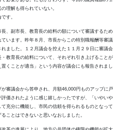
民の理解も得られていない。
論です。
市長、副市長、教育長の給料の額について審議するため
れています。昨年８月、市長からこの特別職報酬等審議
されました。１２月議会を控えた１１月２９日に審議会
長・教育長の給料について、それぞれ引き上げることが
え置くことが適当」という内容が議会にも報告されまし
審議会から答申され、月額46,000円ものアップに戸
が評価されたように感じ嬉しかったですが、「いやいや
して充分に機能し、市民の信頼を得られるものとなって
ずることはできないと思いなおしました。
権改革の進展により、地方公共団体の権限や機能が拡大