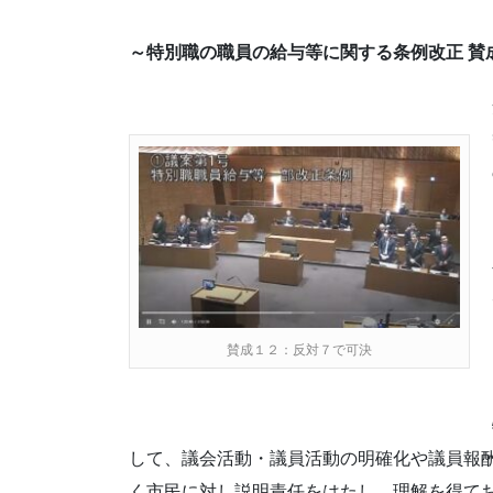
～特別職の職員の給与等に関する条例改正 賛
賛成１２：反対７で可決
して、議会活動・議員活動の明確化や議員報
く市民に対し説明責任をはたし、理解を得て