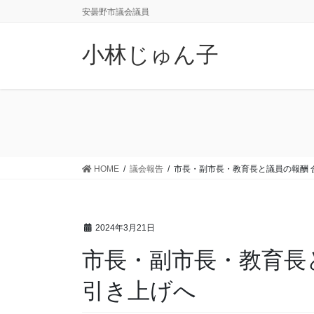
コ
ナ
安曇野市議会議員
ン
ビ
テ
ゲ
小林じゅん子
ン
ー
ツ
シ
に
ョ
移
ン
動
に
移
動
HOME
議会報告
市長・副市長・教育長と議員の報酬 
2024年3月21日
市長・副市長・教育長
引き上げへ