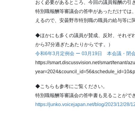
おく必要があるところ、今回の議員報酬の引
特別職報酬等審議会の答申があっただけでは
えるので、安曇野市特別職の職員の給与等に
◆ほかにも多くの議員が賛成、反対、それぞ
から37分過ぎたあたりからです。）
令和6年3月定例会 ー 03月19日 本会議・閉
https://smart.discussvision.net/smart/tenant/
year=2024&council_id=56&schedule_id=10&pl
◆こちらも参考にご覧ください。
特別職報酬等審議会の答申書も見ることがで
https://junko.voicejapan.net/blog/2023/12/28/1