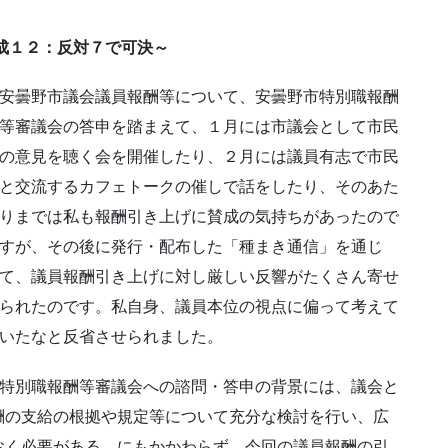
成１２：反対７で可決～
安曇野市議会議員報酬等について、安曇野市特別職報酬
等審議会の答申を踏まえて、１月には市議会として市民
の意見を聴く会を開催したり、２月には議員有志で市民
と交流するカフェトークの催しで話をしたり、そのあた
りまでは私も報酬引き上げに賛成の気持ちがあったので
すが、その後に発行・配布した「種まき通信」を通じ
て、議員報酬引き上げに対し厳しい反響がたくさん寄せ
られたのです。私自身、議員本位の視点に偏って考えて
いたなと反省させられました。
特別職報酬等審議会への諮問・答申の背景には、議会と
酬の支給の根拠や規定等について充分な検討を行い、広
おく必要がある。にもかかわらず、今回の議員報酬の引