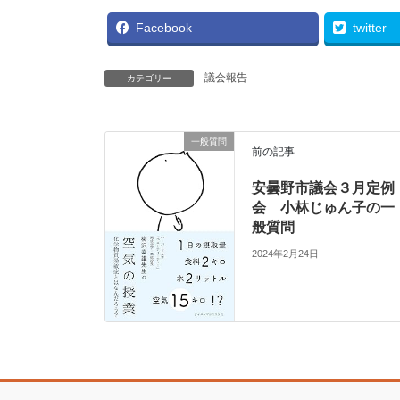
Facebook
twitter
議会報告
カテゴリー
一般質問
前の記事
安曇野市議会３月定例
会 小林じゅん子の一
般質問
2024年2月24日