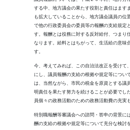
する中、地方議会の果たす役割と責任はます
も拡大していることから、地方議会議員の位
で他の行政委員会の委員等の報酬の支給規定
す。報酬とは役務に対する反対給付、つまり
なります。給料とはちがって、生活給の意味
す。
今、考えてみれば、この自治法改正を受けて
にし、議員報酬の支給の根拠や規定等につい
は、当然ながら、市民の税金を原資とする議
明責任を果たす努力を続けることが必要でし
員個々の政務活動のための政務活動費の充実
特別職報酬等審議会への諮問・答申の背景に
酬の支給の根拠や規定等について充分な検討