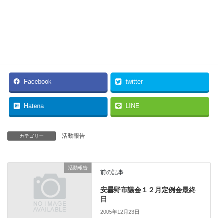
をすること、そして本来必要な森林整備のために予算をまわすこ
とを考えなければなりません。いくら補助事業だからといって
も、税金の無駄遣いにつながることは止めるべきです。
以上の2点を要望したうえで、賛成討論といたします。
Facebook
twitter
Hatena
LINE
活動報告
カテゴリー
活動報告
前の記事
安曇野市議会１２月定例会最終
日
2005年12月23日