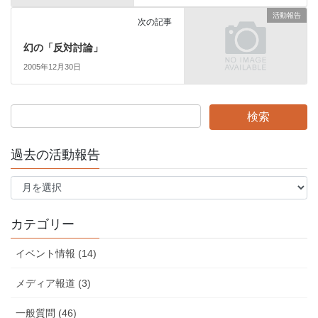
活動報告
次の記事
幻の「反対討論」
2005年12月30日
過去の活動報告
過
去
の
活
カテゴリー
動
報
イベント情報 (14)
告
メディア報道 (3)
一般質問 (46)