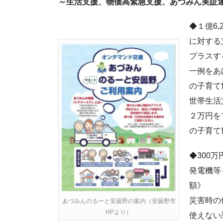
～生活支援、物価高緊急支援、あづみん実証
◆１億6
に対する
プラスす
一例をあ
の子育て
世帯生活
２万円を
の子育て
◆300
発電機等
額》
災害時の
あづみんのるーと安曇野の案内（安曇野市
HPより）
使えない