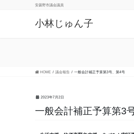
コ
ナ
安曇野市議会議員
ン
ビ
テ
ゲ
小林じゅん子
ン
ー
ツ
シ
に
ョ
移
ン
動
に
移
動
HOME
議会報告
一般会計補正予算第3号、第4号
2023年7月2日
一般会計補正予算第3