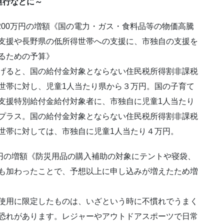
運行などに～
,200万円の増額《国の電力・ガス・食料品等の物価高騰
支援や長野県の低所得世帯への支援に、市独自の支援を
るための予算》
げると、国の給付金対象とならない住民税所得割非課税
世帯に対し、児童1人当たり県から３万円。国の子育て
支援特別給付金給付対象者に、市独自に児童1人当たり
プラス。国の給付金対象とならない住民税所得割非課税
世帯に対しては、市独自に児童1人当たり４万円。
万円の増額《防災用品の購入補助の対象にテントや寝袋、
も加わったことで、予想以上に申し込みが増えたため増
使用に限定したものは、いざという時に不慣れでうまく
恐れがあります。レジャーやアウトドアスポーツで日常